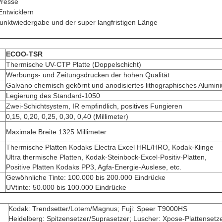
Presse
Entwicklern
 Punktwiedergabe und der super langfristigen Länge
ECOO-TSR
Thermische UV-CTP Platte (Doppelschicht)
Werbungs- und Zeitungsdrucken der hohen Qualität
Galvano chemisch gekörnt und anodisiertes lithographisches Alumin
Legierung des Standard-1050
Zwei-Schichtsystem, IR empfindlich, positives Fungieren
0,15, 0,20, 0,25, 0,30, 0,40 (Millimeter)
Maximale Breite 1325 Millimeter
Thermische Platten Kodaks Electra Excel HRL/HRO, Kodak-Klinge
Ultra thermische Platten, Kodak-Steinbock-Excel-Positiv-Platten,
Positive Platten Kodaks PP3, Agfa-Energie-Auslese, etc.
Gewöhnliche Tinte: 100.000 bis 200.000 Eindrücke
UVtinte: 50.000 bis 100.000 Eindrücke
Kodak: Trendsetter/Lotem/Magnus; Fuji: Speer T9000HS
Heidelberg: Spitzensetzer/Suprasetzer; Luscher: Xpose-Plattensetz