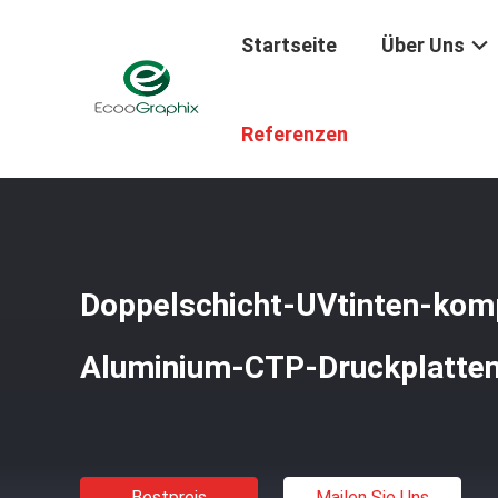
Startseite
Über Uns
Startseite
/
Produkte
/
Ctp-Druckplatten
/
Doppelschich
Referenzen
Doppelschicht-UVtinten-komp
Aluminium-CTP-Druckplatte
Bestpreis
Mailen Sie Uns