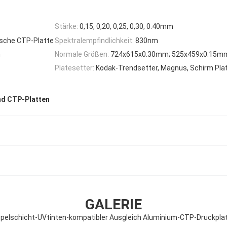
Stärke:
0,15, 0,20, 0,25, 0,30, 0.40mm
ische CTP-Platte
Spektralempfindlichkeit:
830nm
n
Normale Größen:
724x615x0.30mm; 525x459x0.15m
Platesetter:
Kodak-Trendsetter, Magnus, Schirm Pla
nd CTP-Platten
GALERIE
pelschicht-UVtinten-kompatibler Ausgleich Aluminium-CTP-Druckpla