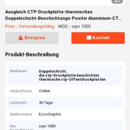
2
/
2
Ausgleich CTP-Druckplatte-thermisches
Doppelschicht-Beschichtungs-Positiv Aluminium-CTP-
Platte 0.30mm
Preis：Verhandlungsfähig
MOQ：sqm 1000
Bestpreis
Kontakt
Produkt-Beschreibung
Markieren
,
Doppelschicht
,
die ctp-Druckplatte beschichtet
thermische ctp-Offsetdruckplatten
Herkunftsort
CHINA
Lieferzeit
30 Tage
Markenname
EcooGraphix
Min
sqm 1000