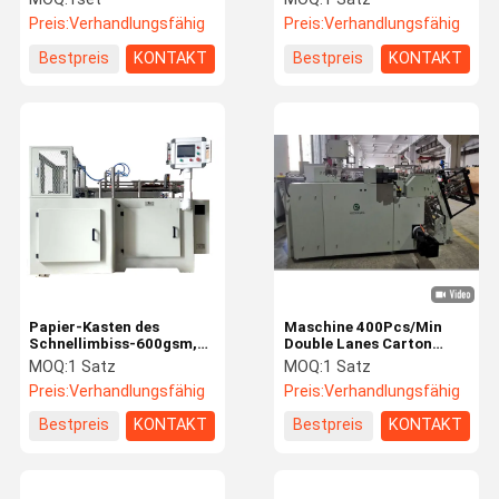
aufrichtet
aufrichtet Maschine
Preis:
Verhandlungsfähig
Preis:
Verhandlungsfähig
herstellt
Bestpreis
KONTAKT
Bestpreis
KONTAKT
Papier-Kasten des
Maschine 400Pcs/Min
Schnellimbiss-600gsm,
Double Lanes Carton
der Maschine 30pcs/Min
Erecting für
MOQ:
1 Satz
MOQ:
1 Satz
herstellt
Wellpapppapier
Preis:
Verhandlungsfähig
Preis:
Verhandlungsfähig
Bestpreis
KONTAKT
Bestpreis
KONTAKT