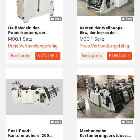
Heißsiegeln des
Kasten der Wellpappe-
Papierkastens, der
8kw, der leeres der
Maschine den
Maschinen-400PCS/Min
MOQ:
1 Satz
MOQ:
1 Satz
Schnellimbiss-Karton
With 100mm macht
Preis:
Verhandlungsfähig
Preis:
Verhandlungsfähig
bildet Maschine herstellt
Bestpreis
KONTAKT
Bestpreis
KONTAKT
Zu Hause
Produkte
Videos
Über Uns
Fast-Food-
Mechanische
Kartonmacherei 200
Kartonierungsbrotdose,