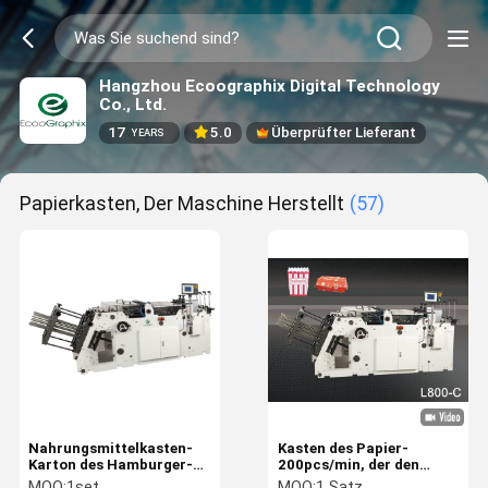
Hangzhou Ecoographix Digital Technology
Co., Ltd.
17
5.0
Überprüfter Lieferant
YEARS
Papierkasten, Der Maschine Herstellt
(57)
Nahrungsmittelkasten-
Kasten des Papier-
Karton des Hamburger-
200pcs/min, der den
600GSM, der Maschine
Maschinen-Karton
MOQ:
1set
MOQ:
1 Satz