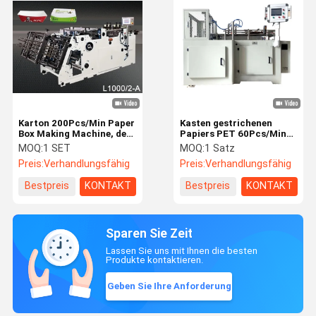
Karton 200Pcs/Min Paper
Kasten gestrichenen
Box Making Machine, der
Papiers PET 60Pcs/Min
Maschine aufrichtet
Double, der Maschine
MOQ:
1 SET
MOQ:
1 Satz
herstellt
Preis:
Verhandlungsfähig
Preis:
Verhandlungsfähig
Bestpreis
KONTAKT
Bestpreis
KONTAKT
Sparen Sie Zeit
Lassen Sie uns mit Ihnen die besten
Produkte kontaktieren.
Geben Sie Ihre Anforderung