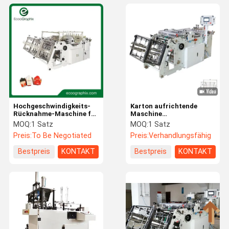
Hochgeschwindigkeits-
Karton aufrichtende
Rücknahme-Maschine für
Maschine
Lebensmittelpapier-
Einwegverpackungsmaschine
MOQ:
1 Satz
MOQ:
1 Satz
Karton-Ereigemaschine
Preis:
To Be Negotiated
Preis:
Verhandlungsfähig
drei Spuren
Bestpreis
KONTAKT
Bestpreis
KONTAKT