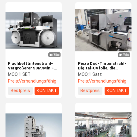
Flachbetttintenstrahl-
Piezo Dod-Tintenstrahl-
Vergrößerer 50M/Min Foil
Digital-UVfolie, die
Stamping Varnishing
Vergrößerer stempelt und
MOQ:
1 SET
MOQ:
1 Satz
Digital
lackiert
Preis:
Verhandlungsfähig
Preis:
Verhandlungsfähig
Bestpreis
KONTAKT
Bestpreis
KONTAKT