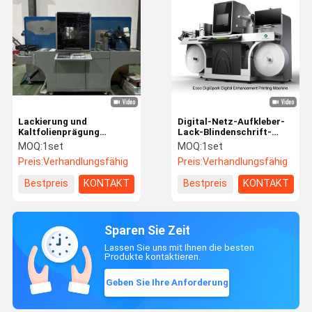
Lackierung und
Digital-Netz-Aufkleber-
Kaltfolienprägung
Lack-Blindenschrift-
Digitale
Maschine 330mm
MOQ:
1set
MOQ:
1set
Tintenstrahldruckmaschine
DigiSpark
Preis:
Verhandlungsfähig
Preis:
Verhandlungsfähig
Bestpreis
KONTAKT
Bestpreis
KONTAKT
Sparen Sie Zeit
Lassen Sie uns mit Ihnen die besten
Produkte kontaktieren.
Geben Sie Ihre Anforderung