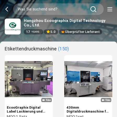
Hangzhou Ecoographix Digital Technology
Co., Ltd.
17
5.0
Überprüfter Lieferant
YEARS
Etikettendruckmaschine
(150)
EcooGraphix Digital
430mm
Label Lackierung und
Digitaldruckmaschine für
Folie Stamping Maschine
Etiketten
MOQ:
1 Satz
MOQ:
1set