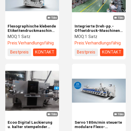
Flexographische klebende
Integrierte Dreh-pp.-
Etikettendruckmaschine
Offsetdruck-Maschinen-
360 Grad-Platten-
Ärmel-Technologie
MOQ:
1 Satz
MOQ:
1 Satz
Anpassung
Preis:
Verhandlungsfähig
Preis:
Verhandlungsfähig
Bestpreis
KONTAKT
Bestpreis
KONTAKT
Zu Hause
Produkte
Videos
Über Uns
Ecoo Digital Lackierung
Servo 180m/min steuerte
u. kalter stempelnder
modulare Flexo-