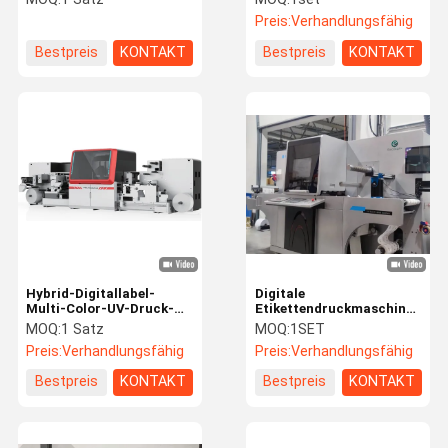
Etiketten Verzierung
Preis:
Verhandlungsfähig
Ausrüstung
Bestpreis
KONTAKT
Bestpreis
KONTAKT
Hybrid-Digitallabel-
Digitale
Multi-Color-UV-Druck-
Etikettendruckmaschine
und Lackiermaschine
Roll-to-Roll-Folien-
MOQ:
1 Satz
MOQ:
1SET
Stempeln und Lackieren
Preis:
Verhandlungsfähig
Preis:
Verhandlungsfähig
Bestpreis
KONTAKT
Bestpreis
KONTAKT