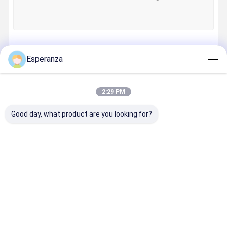
Fortsetzen
Esperanza
2:29 PM
Unsere Kategorien
Good day, what product are you looking for?
Ctp-Platten-
Ctp-
Etikettendruc
Digital-
Maschine
Druckplatten
kmaschine
Tintenstra
Drucker