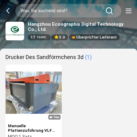
Hangzhou Ecoographix Digital Technology
Co., Ltd.
17
5.0
Überprüfter Lieferant
YEARS
Drucker Des Sandförmchens 3d
(1)
Manuelle
Plattenzuführung VLF
1600mm Thermischer
MOQ:
1 Satz