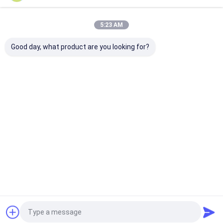
5:23 AM
Unsere Kategorien
Good day, what product are you looking for?
Ctp-Platten-
Ctp-
Etikettendruc
Digital-
Maschine
Druckplatten
kmaschine
Tintenstra
Drucker
Startseite
Über uns
Kontakt
Desktop Site
Sitemap
Datenschutzrichtlinie
Qualität
Ctp-Platten-Maschine
China Fabrik.Copyright © 2026
Hangzhou Ecoographix Digital Technology Co., Ltd.. All Rights
Reserved.