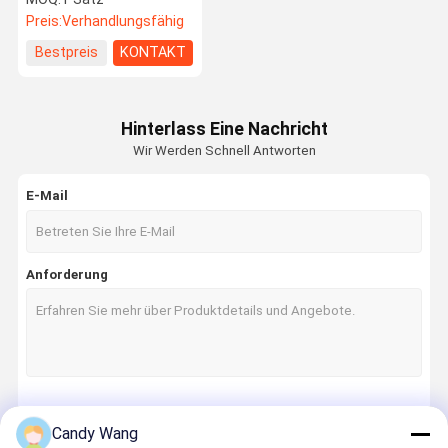
CTP-Belichter mit
Preis:
Verhandlungsfähig
1630mm x 1325mm
Plattenformat und 256
Bestpreis
KONTAKT
Laser-Ventil-Technologie
Hinterlass Eine Nachricht
Wir Werden Schnell Antworten
E-Mail
Anforderung
Fortsetzen
Candy Wang