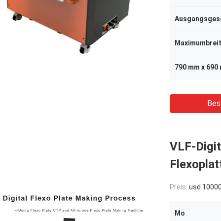
Ausgangsgesc
Maximumbrei
790 mm x 690
Bes
VLF-Digi
Flexopla
Preis:
usd 10000
Mo