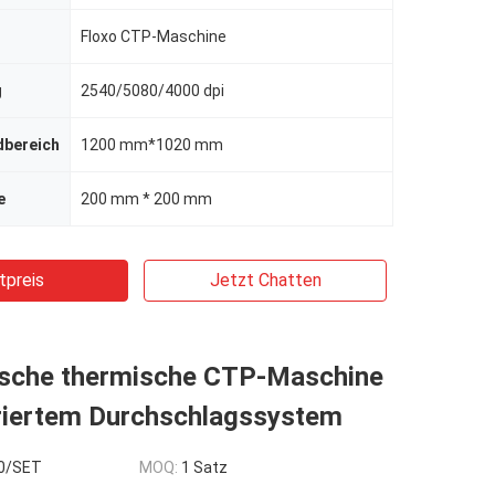
Floxo CTP-Maschine
g
2540/5080/4000 dpi
dbereich
1200 mm*1020 mm
e
200 mm * 200 mm
tpreis
Jetzt Chatten
sche thermische CTP-Maschine
griertem Durchschlagssystem
0/SET
MOQ:
1 Satz