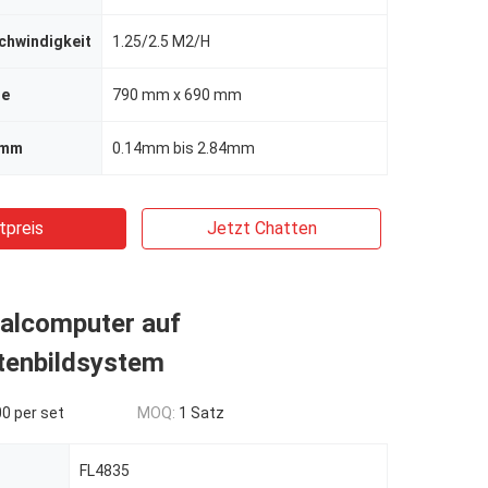
hwindigkeit
1.25/2.5 M2/H
te
790 mm x 690 mm
 mm
0.14mm bis 2.84mm
tpreis
Jetzt Chatten
talcomputer auf
ttenbildsystem
0 per set
MOQ:
1 Satz
FL4835