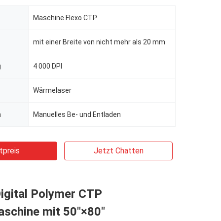
Maschine Flexo CTP
mit einer Breite von nicht mehr als 20 mm
g
4 000 DPI
Wärmelaser
n
Manuelles Be- und Entladen
tpreis
Jetzt Chatten
igital Polymer CTP
aschine mit 50"×80"