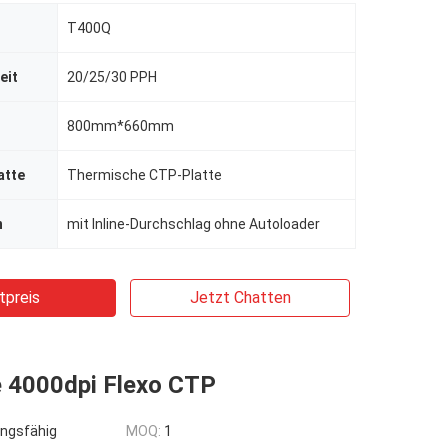
T400Q
eit
20/25/30 PPH
800mm*660mm
atte
Thermische CTP-Platte
n
mit Inline-Durchschlag ohne Autoloader
tpreis
Jetzt Chatten
 4000dpi Flexo CTP
ngsfähig
MOQ:
1