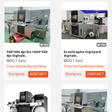
360*360 dpi bis 1440*360
EcooGraphix DigiSpark
dpi Digitale
digitale
Etikettendruckmaschine
Etikettendruckmaschine
MOQ:
1 Satz
MOQ:
1 Satz
für einzigartige visuelle
für einzigartige visuelle
Preis:
Verhandlungsfähig
Preis:
Verhandlungsfähig
Effekte
Effekte
Bestpreis
KONTAKT
Bestpreis
KONTAKT