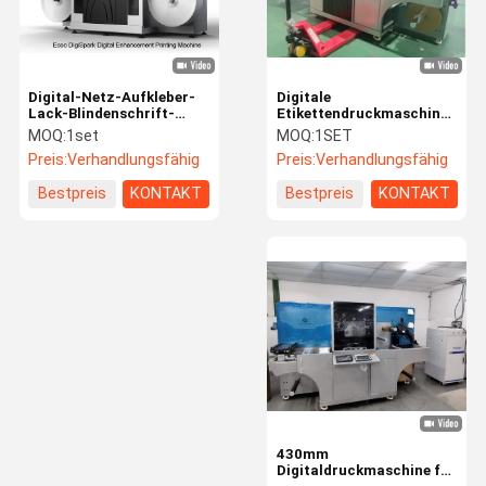
Digital-Netz-Aufkleber-
Digitale
Lack-Blindenschrift-
Etikettendruckmaschine
Maschine 330mm
für einzigartige visuelle
MOQ:
1set
MOQ:
1SET
DigiSpark
Effekte
Preis:
Verhandlungsfähig
Preis:
Verhandlungsfähig
Bestpreis
KONTAKT
Bestpreis
KONTAKT
Zu Hause
Produkte
Videos
Über Uns
430mm
Digitaldruckmaschine für