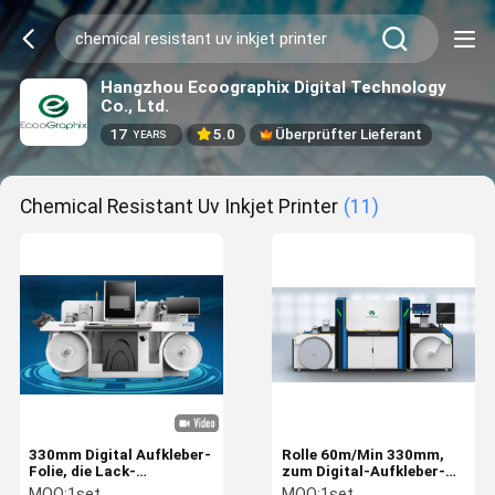
Hangzhou Ecoographix Digital Technology
Co., Ltd.
17
5.0
Überprüfter Lieferant
YEARS
Chemical Resistant Uv Inkjet Printer
(11)
330mm Digital Aufkleber-
Rolle 60m/Min 330mm,
Folie, die Lack-
zum Digital-Aufkleber-
Tintenstrahl-Drucker
der UVtintenstrahl-
MOQ:
1set
MOQ:
1set