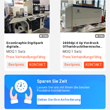
EcooGraphix DigiSpark
2400dpi 4 Up Vordruck
digitale
Offsetdruckthermische
Etikettendruckmaschine
CTP-Maschine
MOQ:
1 Satz
MOQ:
1 Satz
für einzigartige visuelle
Preis:
Verhandlungsfähig
Preis:
Verhandlungsfähig
Effekte
Bestpreis
KONTAKT
Bestpreis
KONTAKT
Sparen Sie Zeit
Lassen Sie uns mit Ihnen die besten
Produkte kontaktieren.
Geben Sie Ihre Anforderung