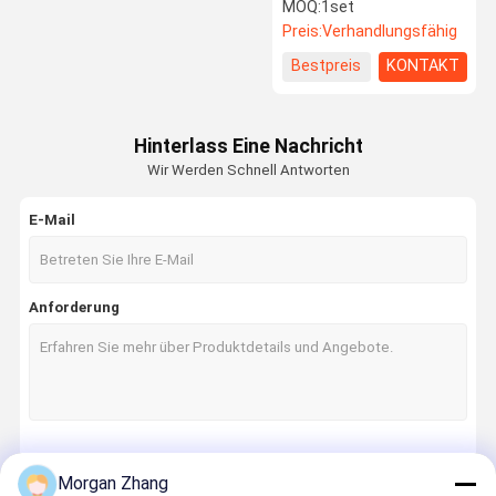
Etiketten
MOQ:
1set
Preis:
Verhandlungsfähig
Werksbesich
Qualitätskon
Neuigkeiten
Bitte Um Ein
Bestpreis
KONTAKT
Tigung
Trolle
Angebot
Ctp-Platten-Maschine
Hinterlass Eine Nachricht
Wir Werden Schnell Antworten
Ctp-Druckplatten
E-Mail
Etikettendruckmaschine
Digital-Tintenstrahl-Drucker
Anforderung
Offsetdruckmaschine
UVlackiermaschine
Folie, die stempelschneidene Maschine stempelt
Thermopapier, das Rückspulenmaschine aufschlitzt
Fortsetzen
Morgan Zhang