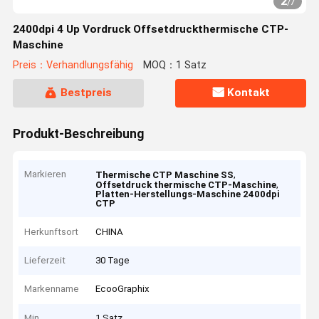
2
/
7
2400dpi 4 Up Vordruck Offsetdruckthermische CTP-
Maschine
Preis：Verhandlungsfähig
MOQ：1 Satz
Bestpreis
Kontakt
Produkt-Beschreibung
Markieren
,
Thermische CTP Maschine SS
,
Offsetdruck thermische CTP-Maschine
Platten-Herstellungs-Maschine 2400dpi
CTP
Herkunftsort
CHINA
Lieferzeit
30 Tage
Markenname
EcooGraphix
Min
1 Satz