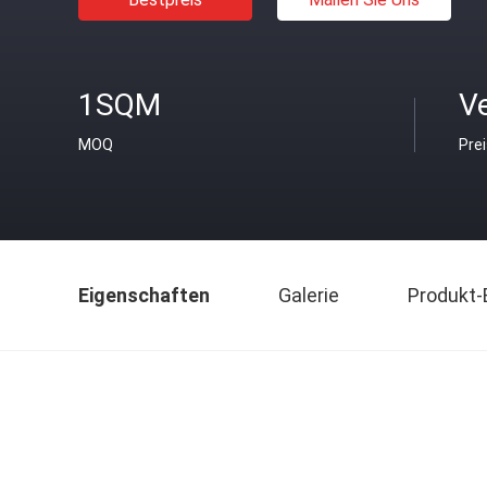
1SQM
V
MOQ
Pre
Eigenschaften
Galerie
Produkt-