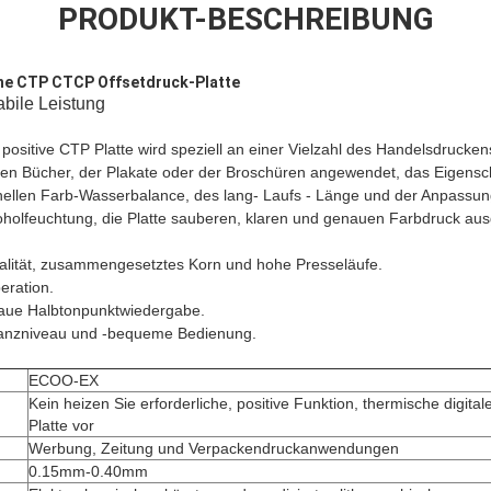
PRODUKT-BESCHREIBUNG
he CTP CTCP Offsetdruck-Platte
abile Leistung
sitive CTP Platte wird speziell an einer Vielzahl des Handelsdrucke
en Bücher, der Plakate oder der Broschüren angewendet, das Eigensc
nellen Farb-Wasserbalance, des lang- Laufs - Länge und der Anpassung
lkoholfeuchtung, die Platte sauberen, klaren und genauen Farbdruck aus
lität, zusammengesetztes Korn und hohe Presseläufe.
eration.
aue Halbtonpunktwiedergabe.
ranzniveau und -bequeme Bedienung.
ECOO-EX
Kein heizen Sie erforderliche, positive Funktion, thermische digital
Platte vor
Werbung, Zeitung und Verpackendruckanwendungen
0.15mm-0.40mm