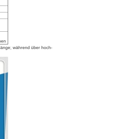
men
flänge; während über hoch-