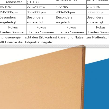
Trendsetter
(TH1.7)
13-15W
270-280mw
17-19W
70- 80%
250-300rpm
850-900rpm
400-450rpm
800-900rpm
Besonders
Besonders
Besonders
Besonders
angefertigt
angefertigt
angefertigt
angefertigt
Fokus
Fokus
Fokus
Fokus
Lautes Summen
Lautes Summen
Lautes Summen
Lautes Sum
tungsenergie macht den Bildkontrast klarer und Nutzen zur Plattenlau
ußt Energie die Bildqualität negativ.