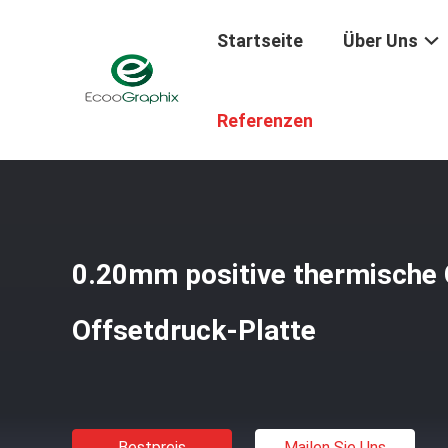
Startseite
Über Uns
Startseite
/
Produkte
/
Ctp-Druckplatten
/
0.20mm Posit
Referenzen
0.20mm positive thermische
Offsetdruck-Platte
Bestpreis
Mailen Sie Uns