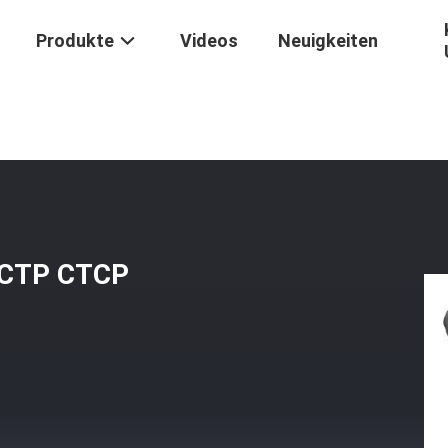
Produkte
Videos
Neuigkeiten
ive Thermische CTP CTCP Offsetdruck-Platte
 CTP CTCP