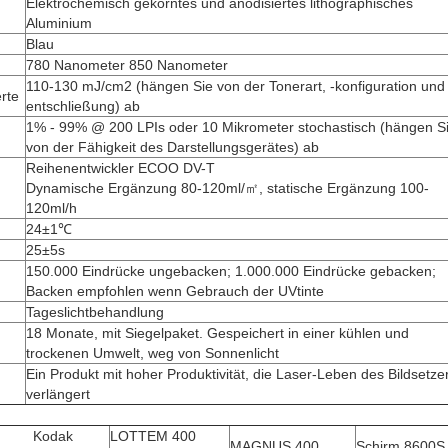
Elektrochemisch gekörntes und anodisiertes lithographisches
Aluminium
Blau
780 Nanometer 850 Nanometer
110-130 mJ/cm2 (hängen Sie von der Tonerart, -konfiguration und 
rte
entschließung) ab
1% - 99% @ 200 LPIs oder 10 Mikrometer stochastisch (hängen S
von der Fähigkeit des Darstellungsgerätes) ab
Reihenentwickler ECOO DV-T
Dynamische Ergänzung 80-120ml/㎡, statische Ergänzung 100-
120ml/h
24±1℃
25±5s
150.000 Eindrücke ungebacken; 1.000.000 Eindrücke gebacken;
Backen empfohlen wenn Gebrauch der UVtinte
Tageslichtbehandlung
18 Monate, mit Siegelpaket. Gespeichert in einer kühlen und
trockenen Umwelt, weg von Sonnenlicht
Ein Produkt mit hoher Produktivität, die Laser-Leben des Bildsetze
verlängert
Kodak
LOTTEM 400
MAGNUS 400
Schirm 8600S