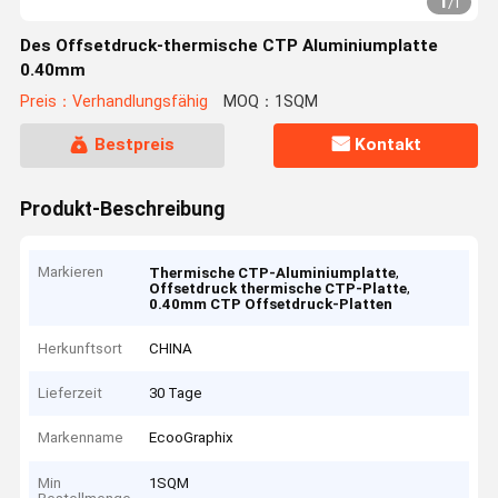
1
/
1
Des Offsetdruck-thermische CTP Aluminiumplatte
0.40mm
Preis：Verhandlungsfähig
MOQ：1SQM
Bestpreis
Kontakt
Produkt-Beschreibung
Markieren
,
Thermische CTP-Aluminiumplatte
,
Offsetdruck thermische CTP-Platte
0.40mm CTP Offsetdruck-Platten
Herkunftsort
CHINA
Lieferzeit
30 Tage
Markenname
EcooGraphix
Min
1SQM