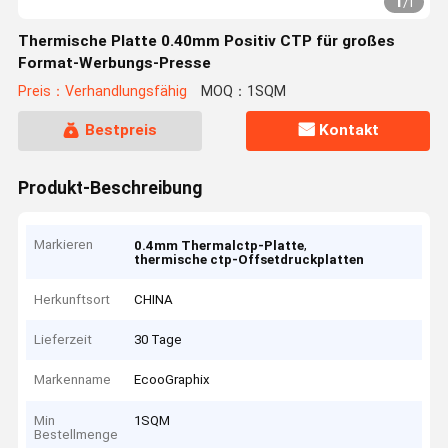
1
/
1
Thermische Platte 0.40mm Positiv CTP für großes
Format-Werbungs-Presse
Preis：Verhandlungsfähig
MOQ：1SQM
Bestpreis
Kontakt
Produkt-Beschreibung
Markieren
,
0.4mm Thermalctp-Platte
thermische ctp-Offsetdruckplatten
Herkunftsort
CHINA
Lieferzeit
30 Tage
Markenname
EcooGraphix
Min
1SQM
Bestellmenge