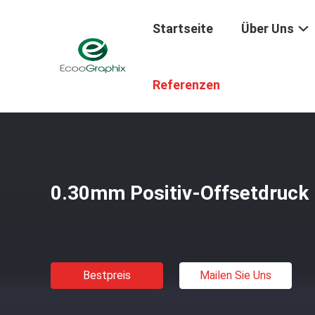
Startseite
Über Uns
Startseite
/
Produkte
/
Ctp-Druckplatten
/
0.30mm Posit
Referenzen
0.30mm Positiv-Offsetdruck 
Bestpreis
Mailen Sie Uns