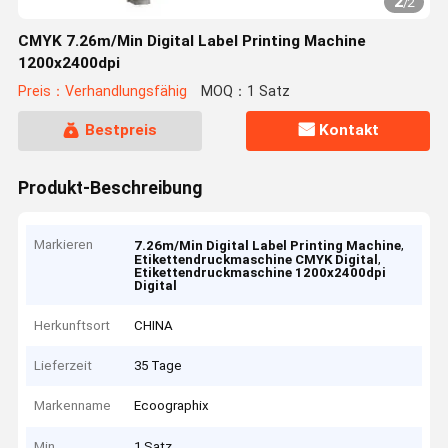
2
/
2
CMYK 7.26m/Min Digital Label Printing Machine
1200x2400dpi
Preis：Verhandlungsfähig
MOQ：1 Satz
Bestpreis
Kontakt
Produkt-Beschreibung
Markieren
,
7.26m/Min Digital Label Printing Machine
,
Etikettendruckmaschine CMYK Digital
Etikettendruckmaschine 1200x2400dpi
Digital
Herkunftsort
CHINA
Lieferzeit
35 Tage
Markenname
Ecoographix
Min
1 Satz