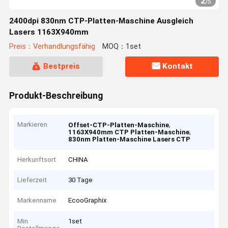
2
/
5
2400dpi 830nm CTP-Platten-Maschine Ausgleich
Lasers 1163X940mm
Preis：Verhandlungsfähig
MOQ：1set
Bestpreis
Kontakt
Produkt-Beschreibung
Markieren
,
Offset-CTP-Platten-Maschine
,
1163X940mm CTP Platten-Maschine
830nm Platten-Maschine Lasers CTP
Herkunftsort
CHINA
Lieferzeit
30 Tage
Markenname
EcooGraphix
Min
1set