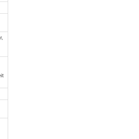
r,
it