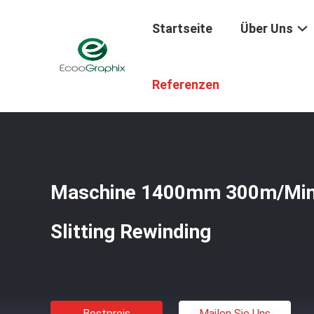
Startseite
Über Uns
Startseite
/
Produkte
/
Thermopapier, Das Rückspulenma
Referenzen
Maschine 1400mm 300m/Min
Slitting Rewinding
Bestpreis
Mailen Sie Uns