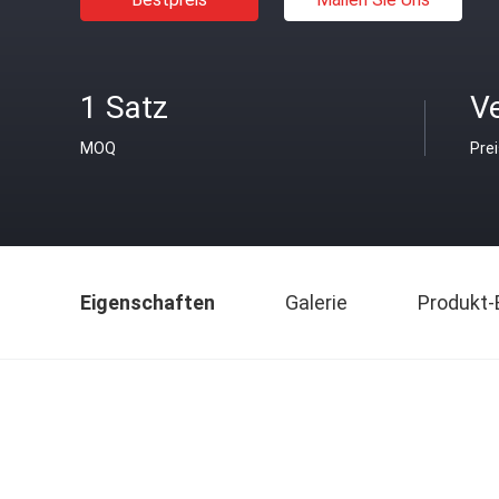
1 Satz
V
MOQ
Pre
Eigenschaften
Galerie
Produkt-