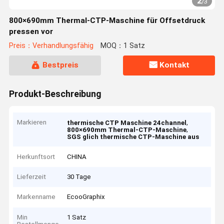
2
/
3
800×690mm Thermal-CTP-Maschine für Offsetdruck
pressen vor
Preis：Verhandlungsfähig
MOQ：1 Satz
Bestpreis
Kontakt
Produkt-Beschreibung
Markieren
,
thermische CTP Maschine 24channel
,
800×690mm Thermal-CTP-Maschine
SGS glich thermische CTP-Maschine aus
Herkunftsort
CHINA
Lieferzeit
30 Tage
Markenname
EcooGraphix
Min
1 Satz