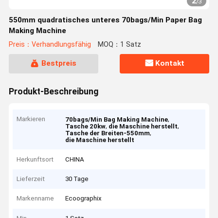
2
/
3
550mm quadratisches unteres 70bags/Min Paper Bag
Making Machine
Preis：Verhandlungsfähig
MOQ：1 Satz
Bestpreis
Kontakt
Produkt-Beschreibung
Markieren
,
70bags/Min Bag Making Machine
,
,
Tasche 20kw
die Maschine herstellt
,
Tasche der Breiten-550mm
die Maschine herstellt
Herkunftsort
CHINA
Lieferzeit
30 Tage
Markenname
Ecoographix