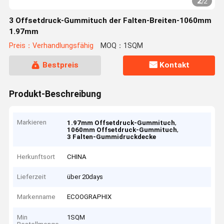
2
/
2
3 Offsetdruck-Gummituch der Falten-Breiten-1060mm
1.97mm
Preis：Verhandlungsfähig
MOQ：1SQM
Bestpreis
Kontakt
Produkt-Beschreibung
Markieren
,
1.97mm Offsetdruck-Gummituch
,
1060mm Offsetdruck-Gummituch
3 Falten-Gummidruckdecke
Herkunftsort
CHINA
Lieferzeit
über 20days
Markenname
ECOOGRAPHIX
Min
1SQM