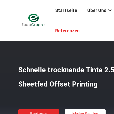
Startseite
Über Uns
Startseite
/
Produkte
/
Verbrauchsmaterialien Für Die Dr
Referenzen
Schnelle trocknende Tinte 2.
Sheetfed Offset Printing
Bestpreis
Mailen Sie Uns