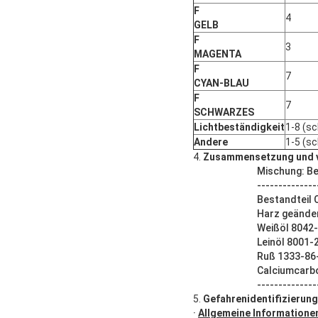
F
4
GELB
F
3
MAGENTA
F
7
CYAN-BLAU
F
7
SCHWARZES
Lichtbeständigkeit
1-8 (s
Andere
1-5 (s
4.
Zusammensetzung und v
Mischung: B
--------------
Bestandteil 
Harz geände
Weißöl 8042
Leinöl 8001-
Ruß 1333-86
Calciumcarb
--------------
5.
Gefahrenidentifizierung
·
Allgemeine Informatione