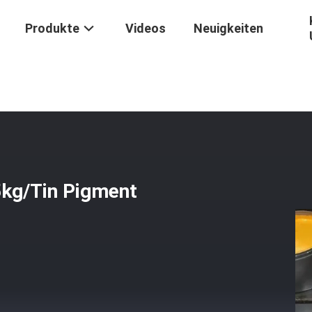
Produkte
Videos
Neuigkeiten
uckerei
/
Schnelle Trocknende Tinte 2.5kg/Tin Pigment Sheetfed Offs
5kg/Tin Pigment