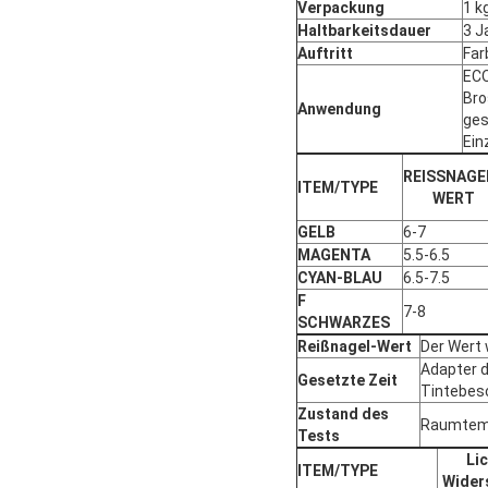
Verpackung
1 k
Haltbarkeitsdauer
3 J
Auftritt
Far
ECO
Bro
Anwendung
ges
Ein
REISSNAGE
ITEM/TYPE
WERT
GELB
6-7
MAGENTA
5.5-6.5
CYAN-BLAU
6.5-7.5
F
7-8
SCHWARZES
Reißnagel-Wert
Der Wert 
Adapter d
Gesetzte Zeit
Tintebesc
Zustand des
Raumtemp
Tests
Li
ITEM/TYPE
Wider