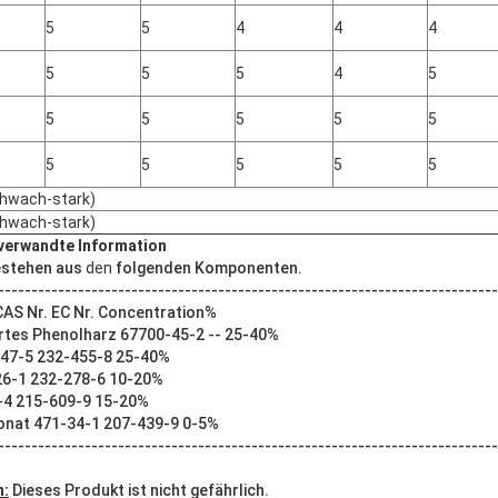
5
5
4
4
4
5
5
5
4
5
5
5
5
5
5
5
5
5
5
5
chwach-stark)
chwach-stark)
erwandte Information
estehen aus
den
folgenden Komponenten.
--------------------------------------------------------------------------
CAS Nr. EC Nr. Concentration%
rtes Phenolharz 67700-45-2 -- 25-40%
-47-5 232-455-8 25-40%
26-1 232-278-6 10-20%
-4 215-609-9 15-20%
onat 471-34-1 207-439-9 0-5%
--------------------------------------------------------------------------
n:
Dieses Produkt ist nicht gefährlich.