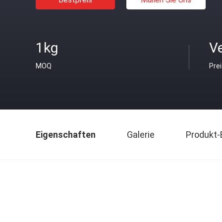
1kg
V
MOQ
Pre
Eigenschaften
Galerie
Produkt-