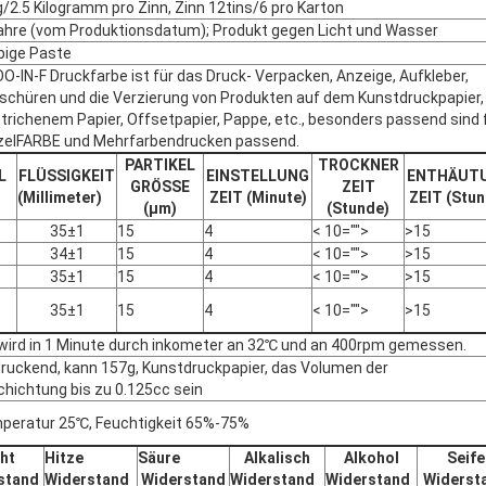
g/2.5 Kilogramm pro Zinn, Zinn 12tins/6 pro Karton
ahre (vom Produktionsdatum); Produkt gegen Licht und Wasser
bige Paste
O-IN-F Druckfarbe ist für das Druck- Verpacken, Anzeige, Aufkleber,
schüren und die Verzierung von Produkten auf dem Kunstdruckpapier,
trichenem Papier, Offsetpapier, Pappe, etc., besonders passend sind 
zelFARBE und Mehrfarbendrucken passend.
PARTIKEL
TROCKNER
L
FLÜSSIGKEIT
EINSTELLUNG
ENTHÄUT
GRÖSSE
ZEIT
(Millimeter)
ZEIT (Minute)
ZEIT (Stun
(μm)
(Stunde)
35±1
15
4
< 10="">
>15
34±1
15
4
< 10="">
>15
35±1
15
4
< 10="">
>15
35±1
15
4
< 10="">
>15
wird in 1 Minute durch inkometer an 32℃ und an 400rpm gemessen.
ruckend, kann 157g, Kunstdruckpapier, das Volumen der
hichtung bis zu 0.125cc sein
eratur 25℃, Feuchtigkeit 65%-75%
cht
Hitze
Säure
Alkalisch
Alkohol
Seife
stand
Widerstand
Widerstand
Widerstand
Widerstand
Widerst