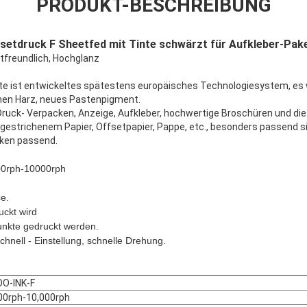
PRODUKT-BESCHREIBUNG
druck F Sheetfed mit Tinte schwärzt für Aufkleber-Pake
tfreundlich, Hochglanz
te ist entwickeltes spätestens europäisches Technologiesystem, e
chen Harz, neues Pastenpigment.
 Druck- Verpacken, Anzeige, Aufkleber, hochwertige Broschüren und di
gestrichenem Papier, Offsetpapier, Pappe, etc., besonders passend si
ken passend.
000rph-10000rph
e.
uckt wird
unkte gedruckt werden.
chnell - Einstellung, schnelle Drehung.
O-INK-F
00rph-10,000rph