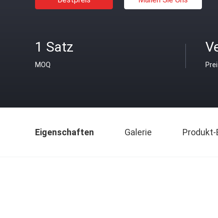
1 Satz
V
MOQ
Pre
Eigenschaften
Galerie
Produkt-