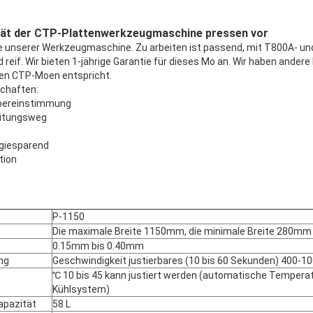
rät der CTP-Plattenwerkzeugmaschine pressen vor
ße unserer Werkzeugmaschine. Zu arbeiten ist passend, mit T800A- u
d reif. Wir bieten 1-jährige Garantie für dieses Mo an. Wir haben ander
en CTP-Moen entspricht.
schaften:
 Übereinstimmung
eitungsweg
giesparend
tion
P-1150
Die maximale Breite 1150mm, die minimale Breite 280mm
0.15mm bis 0.40mm
ng
Geschwindigkeit justierbares (10 bis 60 Sekunden) 400-
℃ 10 bis 45 kann justiert werden (automatische Temper
Kühlsystem)
apazität
58 L