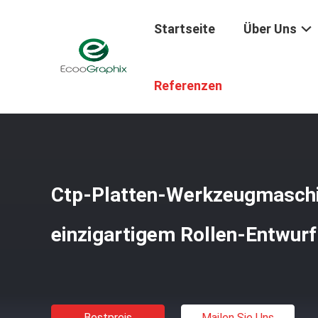
Startseite
Über Uns
Startseite
/
Produkte
/
Ctp-Platten-Maschine
/
Ctp-Pla
Referenzen
Ctp-Platten-Werkzeugmaschi
einzigartigem Rollen-Entwurf
Bestpreis
Mailen Sie Uns