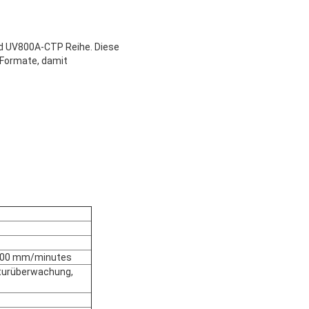
nd UV800A-CTP Reihe. Diese
e Formate, damit
1000 mm/minutes
aturüberwachung,