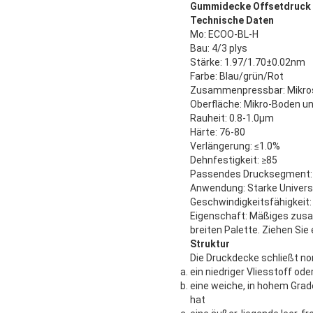
Gummidecke Offsetdruck m
Technische Daten
Mo: ECOO-BL-H
Bau: 4/3 plys
Stärke: 1.97/1.70±0.02nm
Farbe: Blau/grün/Rot
Zusammenpressbar: Mikro
Oberfläche: Mikro-Boden un
Rauheit: 0.8-1.0μm
Härte: 76-80
Verlängerung: ≤1.0%
Dehnfestigkeit: ≥85
Passendes Drucksegment: V
Anwendung: Starke Universa
Geschwindigkeitsfähigkeit
Eigenschaft: Mäßiges zusa
breiten Palette. Ziehen Sie
Struktur
Die Druckdecke schließt no
ein niedriger Vliesstoff o
eine weiche, in hohem Gra
hat