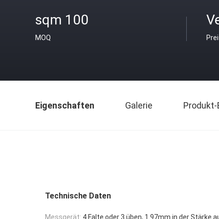
sqm 100
V
MOQ
Pre
Eigenschaften
Galerie
Produkt-
Technische Daten
Messgerät:
4 Falte oder 3 üben, 1.97mm in der Stärke a