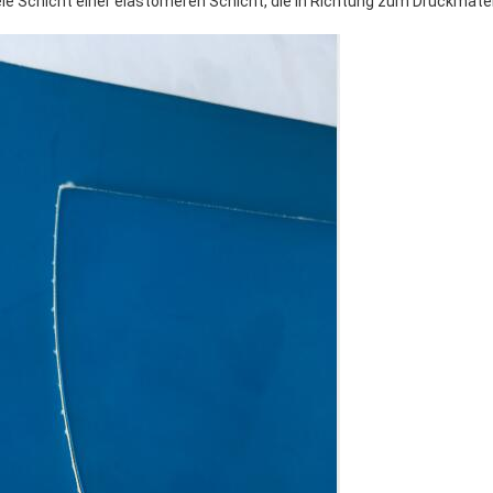
eie Schicht einer elastomeren Schicht, die in Richtung zum Druckmater