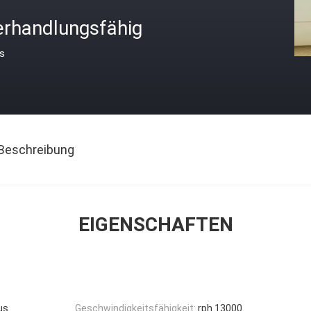
erhandlungsfähig
is
Beschreibung
EIGENSCHAFTEN
us
Geschwindigkeitsfähigkeit:
rph 13000