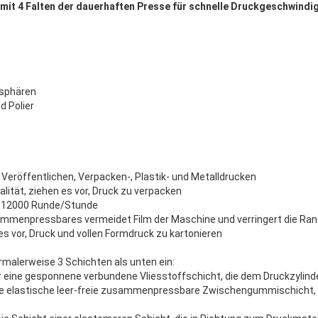
it 4 Falten der dauerhaften Presse für schnelle Druckgeschwindig
sphären
d Polier
eröffentlichen, Verpacken-, Plastik- und Metalldrucken
lität, ziehen es vor, Druck zu verpacken
: 12000 Runde/Stunde
mmenpressbares vermeidet Film der Maschine und verringert die Ran
 es vor, Druck und vollen Formdruck zu kartonieren
rmalerweise 3 Schichten als unten ein:
der eine gesponnene verbundene Vliesstoffschicht, die dem Druckzylind
de elastische leer-freie zusammenpressbare Zwischengummischicht,