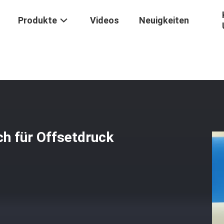
Produkte
Videos
Neuigkeiten
uckerei
/
Hochfestes Stärke-Gummituch Für Offsetdruck
h für Offsetdruck