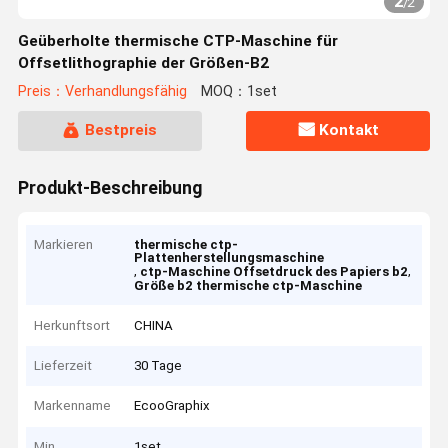
2
/
2
Geüberholte thermische CTP-Maschine für
Offsetlithographie der Größen-B2
Preis：Verhandlungsfähig
MOQ：1set
Bestpreis
Kontakt
Produkt-Beschreibung
Markieren
thermische ctp-
Plattenherstellungsmaschine
,
,
ctp-Maschine Offsetdruck des Papiers b2
Größe b2 thermische ctp-Maschine
Herkunftsort
CHINA
Lieferzeit
30 Tage
Markenname
EcooGraphix
Min
1set