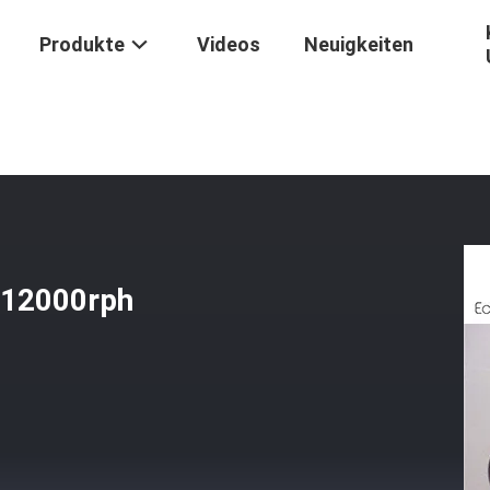
Produkte
Videos
Neuigkeiten
uckerei
/
Glich Polymerisches Pigment 12000rph Sheetfed-Druckfarb
 12000rph