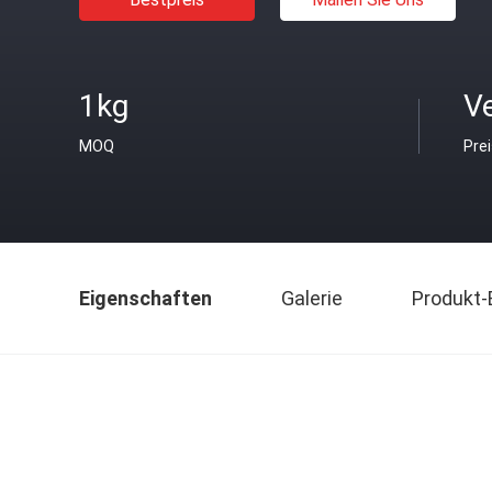
1kg
V
MOQ
Pre
Eigenschaften
Galerie
Produkt-