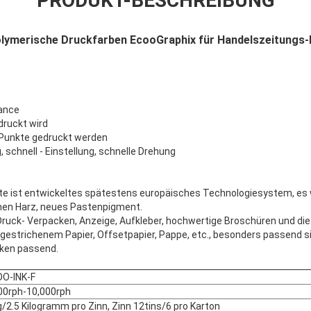
PRODUKT-BESCHREIBUNG
olymerische Druckfarben EcooGraphix für Handelszeitungs
ance
druckt wird
 Punkte gedruckt werden
, schnell - Einstellung, schnelle Drehung
te ist entwickeltes spätestens europäisches Technologiesystem, e
chen Harz, neues Pastenpigment.
 Druck- Verpacken, Anzeige, Aufkleber, hochwertige Broschüren und di
gestrichenem Papier, Offsetpapier, Pappe, etc., besonders passend si
ken passend.
O-INK-F
00rph-10,000rph
g/2.5 Kilogramm pro Zinn, Zinn 12tins/6 pro Karton