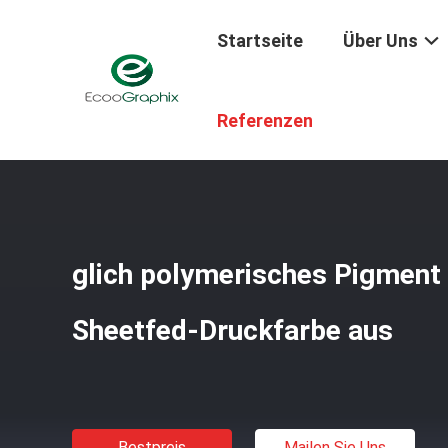
Startseite
Über Uns
Startseite
/
Produkte
/
Verbrauchsmaterialien Für Die Dr
Referenzen
glich polymerisches Pigment
Sheetfed-Druckfarbe aus
Bestpreis
Mailen Sie Uns