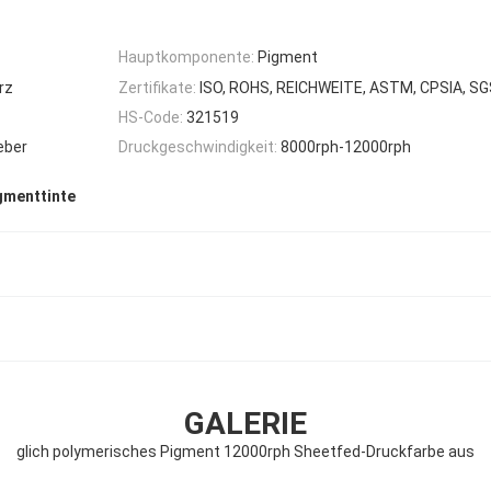
Hauptkomponente:
Pigment
rz
Zertifikate:
ISO, ROHS, REICHWEITE, ASTM, CPSIA, SG
HS-Code:
321519
eber
Druckgeschwindigkeit:
8000rph-12000rph
gmenttinte
GALERIE
glich polymerisches Pigment 12000rph Sheetfed-Druckfarbe aus