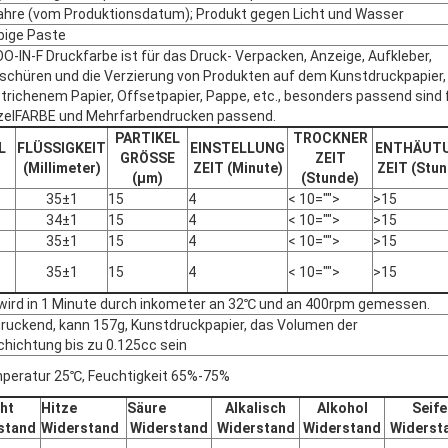
ahre (vom Produktionsdatum); Produkt gegen Licht und Wasser
bige Paste
O-IN-F Druckfarbe ist für das Druck- Verpacken, Anzeige, Aufkleber,
schüren und die Verzierung von Produkten auf dem Kunstdruckpapier,
trichenem Papier, Offsetpapier, Pappe, etc., besonders passend sind 
zelFARBE und Mehrfarbendrucken passend.
PARTIKEL
TROCKNER
L
FLÜSSIGKEIT
EINSTELLUNG
ENTHÄUT
GRÖSSE
ZEIT
(Millimeter)
ZEIT (Minute)
ZEIT (Stun
(μm)
(Stunde)
35±1
15
4
< 10="">
>15
34±1
15
4
< 10="">
>15
35±1
15
4
< 10="">
>15
35±1
15
4
< 10="">
>15
wird in 1 Minute durch inkometer an 32℃ und an 400rpm gemessen.
ruckend, kann 157g, Kunstdruckpapier, das Volumen der
hichtung bis zu 0.125cc sein
eratur 25℃, Feuchtigkeit 65%-75%
cht
Hitze
Säure
Alkalisch
Alkohol
Seife
stand
Widerstand
Widerstand
Widerstand
Widerstand
Widerst