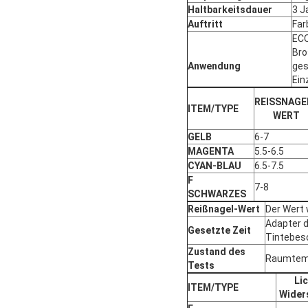
Haltbarkeitsdauer
3 J
Auftritt
Far
ECO
Bro
Anwendung
ges
Ein
REISSNAGE
ITEM/TYPE
WERT
GELB
6-7
MAGENTA
5.5-6.5
CYAN-BLAU
6.5-7.5
F
7-8
SCHWARZES
Reißnagel-Wert
Der Wert 
Adapter d
Gesetzte Zeit
Tintebesc
Zustand des
Raumtemp
Tests
Li
ITEM/TYPE
Wider