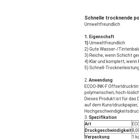
Schnelle trocknende p
Umweltfreundlich
1. Eigenschaft
1)
Umweltfreundlich
2) Gute Wasser-/Tintenbal
3) Reiche, wenn Schicht ge
4) Klar und komplett, wenn
5) Schnell-Trocknerleistung
2.
Anwendung
ECOO-INK-F Offsetdrucktin
polymerischen, hoch-lösli
Dieses Produkt ist für das
auf dem Kunstdruckpapier, 
Hochgeschwindigkeitsdruc
3.
Spezifikation
Art
ECO
Druckgeschwindigkeit
8,0
Verpackung
1 k