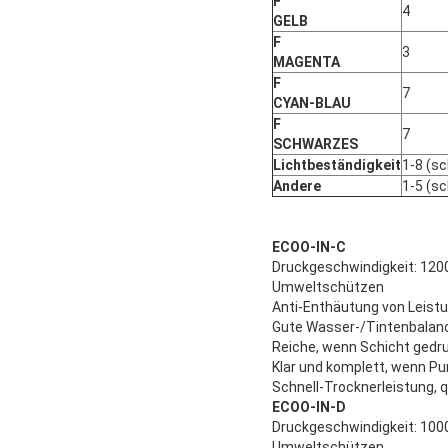
F
4
GELB
F
3
MAGENTA
F
7
CYAN-BLAU
F
7
SCHWARZES
Lichtbeständigkeit
1-8 (s
Andere
1-5 (s
ECOO-IN-C
Druckgeschwindigkeit: 12
Umweltschützen
Anti-Enthäutung von Leist
Gute Wasser-/Tintenbalan
Reiche, wenn Schicht gedru
Klar und komplett, wenn Pu
Schnell-Trocknerleistung, q
ECOO-IN-D
Druckgeschwindigkeit: 100
Umweltschützen.