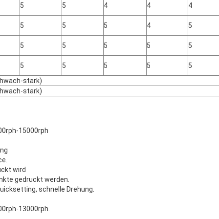
5
5
4
4
4
5
5
5
4
5
5
5
5
5
5
5
5
5
5
5
chwach-stark)
chwach-stark)
000rph-15000rph
ung
ce.
ckt wird
nkte gedruckt werden.
uicksetting, schnelle Drehung.
00rph-13000rph.