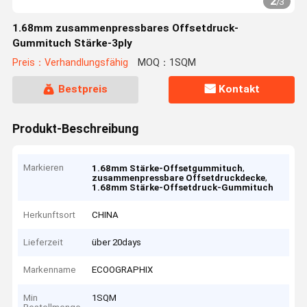
2
/
3
1.68mm zusammenpressbares Offsetdruck-
Gummituch Stärke-3ply
Preis：Verhandlungsfähig
MOQ：1SQM
Bestpreis
Kontakt
Produkt-Beschreibung
Markieren
,
1.68mm Stärke-Offsetgummituch
,
zusammenpressbare Offsetdruckdecke
1.68mm Stärke-Offsetdruck-Gummituch
Herkunftsort
CHINA
Lieferzeit
über 20days
Markenname
ECOOGRAPHIX
Min
1SQM