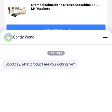
Stempelschneidene Stanze Maschine 5500
M-/Hpakets
Fortsetzen
Candy Wang
Empfohlene Produkte
2:40 PM
Good day, what product are you looking for?
Digitale
Automatischer
Automatische
1150mm
Rollen
Papierentlader
rüttelnde
Breiten-
Weinpapieretikette,
Blattgröße
Papiermaschine
Papiersch
benutzerdefinierte
1280×1000mm
mit der
für
Aufkleber,
ununterbrochenen
Handelsdr
Bestpreis
Bestpreis
Bestpreis
Bestprei
Lackierungsfolie,
Fütterung
mit Touch
Stempelmaschine
Screen