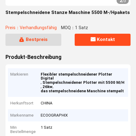
2
/
3
Stempelschneidene Stanze Maschine 5500 M-/Hpakets
Preis：Verhandlungsfähig
MOQ：1 Satz
Bestpreis
Kontakt
Produkt-Beschreibung
Markieren
Flexibler stempelschneidener Plotter
Digital
,
Stempelschneidener Plotter mit 5500 M/H
,
,
26kw
das stempelschneidene Maschine stempelt
Herkunftsort
CHINA
Markenname
ECOOGRAPHIX
Min
1 Satz
Bestellmenge