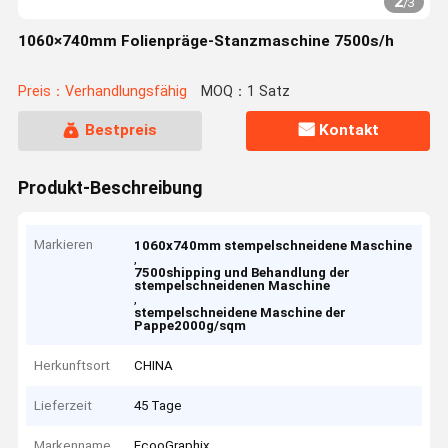
2
/
3
1060×740mm Folienpräge-Stanzmaschine 7500s/h
Preis：Verhandlungsfähig
MOQ：1 Satz
Bestpreis
Kontakt
Produkt-Beschreibung
Markieren
1060x740mm stempelschneidene Maschine
,
7500shipping und Behandlung der
stempelschneidenen Maschine
,
stempelschneidene Maschine der
Pappe2000g/sqm
Herkunftsort
CHINA
Lieferzeit
45 Tage
Markenname
EcooGraphix