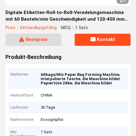
2
/
3
Digitale Etiketten-Roll-to-Roll-Veredelungsmaschine
mit 60 Beuteln/min Geschwindigkeit und 120-450 mm
Beutelbreite für digitales Folie-Stempeln
Preis：Verhandlungsfähig
MOQ：1 Satz
Bestpreis
Kontakt
Produkt-Beschreibung
Markieren
,
60bags/Min Paper Bag Forming Machine
,
,
Interpolierte Tasche
die Maschine bildet
,
Papiertüte 28kw
die Maschine bildet
Herkunftsort
CHINA
Lieferzeit
30 Tage
Markenname
Ecoographix
Min
1 Satz