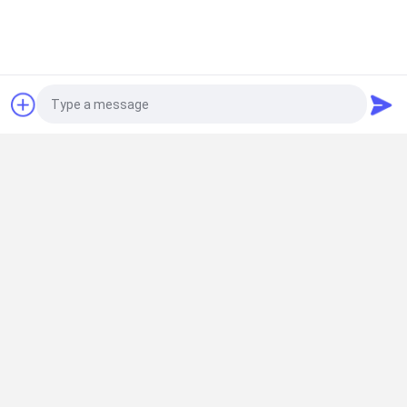
Startseite
Über uns
Kontakt
Desktop Site
Sitemap
Datenschutzrichtlinie
Qualität
Ctp-Platten-Maschine
China Fabrik.Copyright © 2026
Hangzhou Ecoographix Digital Technology Co., Ltd.. All Rights
Reserved.
Photo
Video Call
Audio Call
Zu Hause
Produkte
Videos
Über Uns